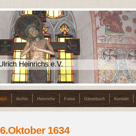
Ulrich Heinrichs e.V.
rich
Archiv
Heinrichs
Fotos
Gästebuch
Kontakt
16.Oktober 1634